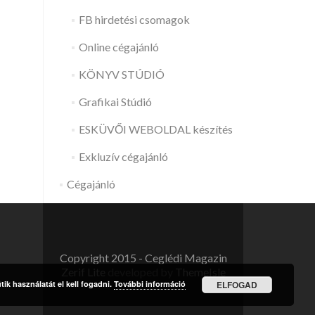
FB hirdetési csomagok
Online cégajánló
KÖNYV STÚDIÓ
Grafikai Stúdió
ESKÜVŐI WEBOLDAL készítés
Exkluzív cégajánló
Cégajánló
Copyright 2015 - Ceglédi Magazin
Zerif Lite
developed by
ThemeIsle
ik használatát el kell fogadni.
További információ
ELFOGAD