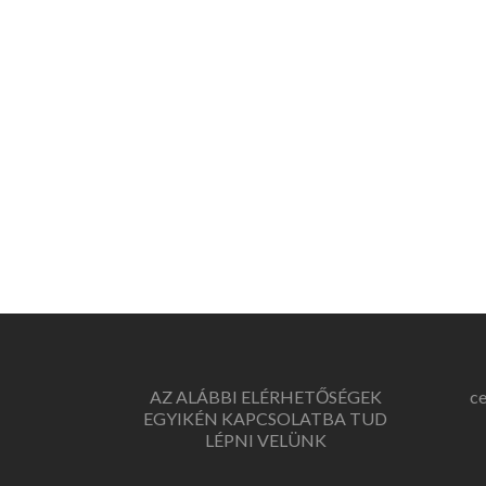
AZ ALÁBBI ELÉRHETŐSÉGEK
c
EGYIKÉN KAPCSOLATBA TUD
LÉPNI VELÜNK