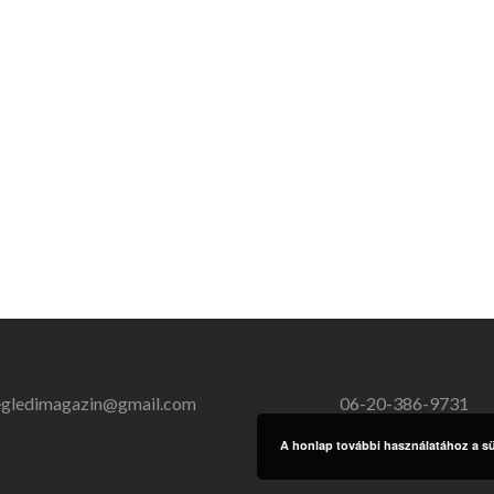
egledimagazin@gmail.com
06-20-386-9731
A honlap további használatához a süt