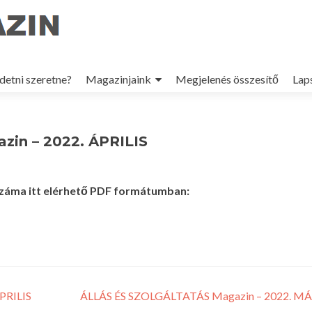
p
detni szeretne?
Magazinjaink
Megjelenés összesítő
Lap
tent
zin – 2022. ÁPRILIS
száma itt elérhető PDF formátumban:
PRILIS
ÁLLÁS ÉS SZOLGÁLTATÁS Magazin – 2022. M