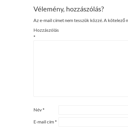
navigáció
Vélemény, hozzászólás?
Az e-mail címet nem tesszük közzé.
A kötelező
Hozzászólás
*
Név
*
E-mail cím
*