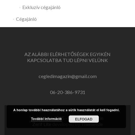
Exkluzív cégajánló
Cégajánló
AZ ALÁBBI ELÉRHETŐSÉGEK EGYIKÉN
KAPCSOLATBA TUD LÉPNI VELÜNK
cegledimagazin@gmail.com
06-20-386-9731
A honlap további használatához a sütik használatát el kell fogadni.
Copyright 2015 - Ceglédi Magazin
További információ
ELFOGAD
Zerif Lite
developed by
ThemeIsle