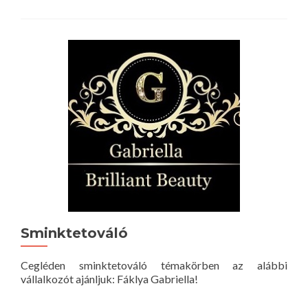
Sminktetováló
Cegléden sminktetováló témakörben az alábbi
vállalkozót ajánljuk: Fáklya Gabriella!