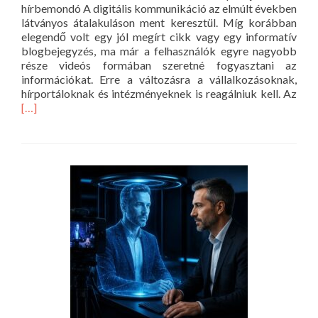
hírbemondó A digitális kommunikáció az elmúlt években
látványos átalakuláson ment keresztül. Míg korábban
elegendő volt egy jól megírt cikk vagy egy informatív
blogbejegyzés, ma már a felhasználók egyre nagyobb
része videós formában szeretné fogyasztani az
információkat. Erre a változásra a vállalkozásoknak,
Rea
hírportáloknak és intézményeknek is reagálniuk kell. Az
mor
[…]
abo
A
vide
kom
köv
lépc
az
AI
hír