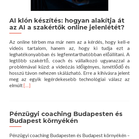
AI klón készítés: hogyan alakítja át
az AI a szakértők online jelenlétét?
Az online térben ma már nem az a kérdés, hogy kell-e
videós tartalom, hanem az, hogy ki tudja ezt a
leghatékonyabban és legfenntarthatóbban előállítani. A
legtöbb szakértő, coach és vállalkozó ugyanazzal a
problémával küzd: a videózás időigényes, ismétlődő és
hosszú távon nehezen skálázható. Erre a kihívásra jelent
meg az egyik legérdekesebb technológiai válasz az
Read
elmúlt
[…]
more
about
AI
klón
Pénzügyi coaching Budapesten és
készítés:
Budapest környékén
hogyan
alakítja
át
Pénzügyi coaching Budapesten és Budapest környékén –