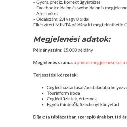
– Gyors, precíz, korrekt ügyintézés
– Facebook oldalon és weboldalon is megjelen
– A5-s méret
– Oldalszám: 2,4 vagy 8 oldal
Elkészített MINTA példány itt megtekinthető:
C
Megjelenési adatok:
Példányszám:
15.000 példány
Megjelenés száma:
a pontos megjelenéseket a 
Terjesztési körzetek:
Cegléd háztartásai /postaládába helyezve
Tourinform iroda
Ceglédi üzletek, éttermek
Egyéb (hirdetők, Széchenyi könyvtár)
Díjak: (a táblázatban szereplő árak bruttó 