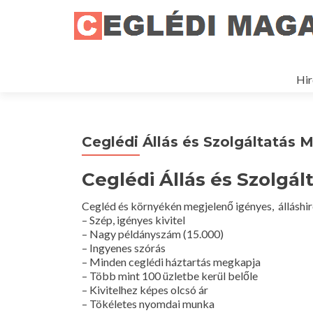
Ski
to
Hir
con
Ceglédi Állás és Szolgáltatás 
Ceglédi Állás és Szolgál
Cegléd és környékén megjelenő igényes, álláshir
– Szép, igényes kivitel
– Nagy példányszám (15.000)
– Ingyenes szórás
– Minden ceglédi háztartás megkapja
– Több mint 100 üzletbe kerül belőle
– Kivitelhez képes olcsó ár
– Tökéletes nyomdai munka