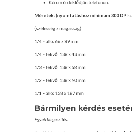
Kérem érdeklődjön telefonon.
Méretek: (nyomtatáshoz minimum 300 DPI-s ké
(szélesség x magasság)
1/4 – álló: 66 x 89 mm
1/4 – fekvő: 138 x 43 mm
1/3 – fekvő: 138 x 58 mm
1/2 – fekvő: 138 x 90 mm
1/1 – álló: 138 x 187 mm
Bármilyen kérdés eseté
Egyéb kiegészítés: