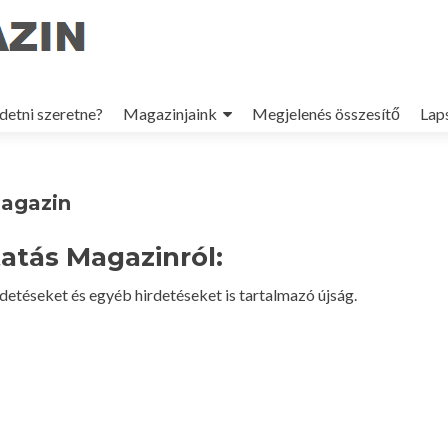
p
detni szeretne?
Magazinjaink
Megjelenés összesítő
Lap
tent
Magazin
tatás Magazinról:
detéseket és egyéb hirdetéseket is tartalmazó újság.