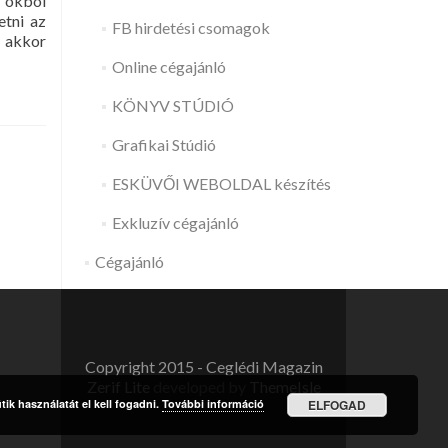
n okból
etni az
FB hirdetési csomagok
k akkor
Online cégajánló
KÖNYV STÚDIÓ
Grafikai Stúdió
ESKÜVŐI WEBOLDAL készítés
Exkluzív cégajánló
Cégajánló
Copyright 2015 - Ceglédi Magazin
Zerif Lite
developed by
ThemeIsle
ik használatát el kell fogadni.
További információ
ELFOGAD