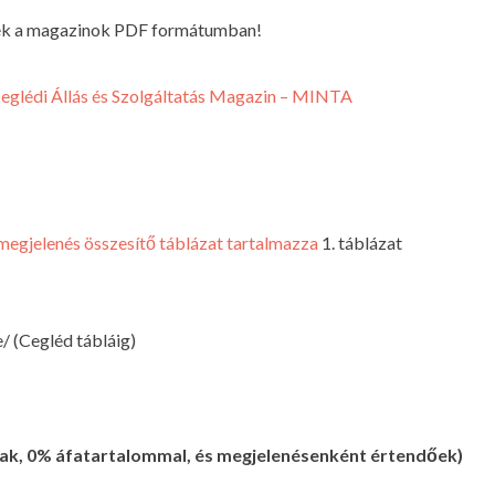
nek a magazinok PDF formátumban!
eglédi Állás és Szolgáltatás Magazin – MINTA
megjelenés összesítő táblázat tartalmazza
1. táblázat
/ (Cegléd tábláig)
árak, 0% áfatartalommal, és megjelenésenként értendőek)