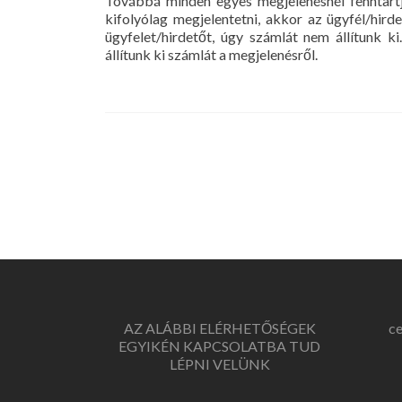
Továbbá minden egyes megjelenésnél fenntartj
kifolyólag megjelentetni, akkor az ügyfél/hir
ügyfelet/hirdetőt, úgy számlát nem állítunk k
állítunk ki számlát a megjelenésről.
AZ ALÁBBI ELÉRHETŐSÉGEK
c
EGYIKÉN KAPCSOLATBA TUD
LÉPNI VELÜNK