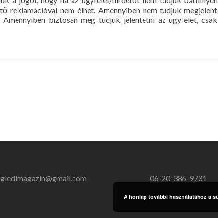
uk a jogot, hogy ha az ügyfelet/hirdetőt nem tudjuk bármilye
dető reklamációval nem élhet. Amennyiben nem tudjuk megjelent
i. Amennyiben biztosan meg tudjuk jelentetni az ügyfelet, csa
egledimagazin@gmail.com
06-20-386-9731
A honlap további használatához a süt