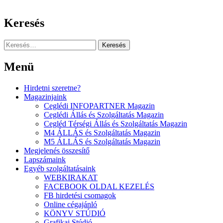
Keresés
Keresés:
Menü
Hirdetni szeretne?
Magazinjaink
Ceglédi INFOPARTNER Magazin
Ceglédi Állás és Szolgáltatás Magazin
Cegléd Térségi Állás és Szolgáltatás Magazin
M4 ÁLLÁS és Szolgáltatás Magazin
M5 ÁLLÁS és Szolgáltatás Magazin
Megjelenés összesítő
Lapszámaink
Egyéb szolgáltatásaink
WEBKIRAKAT
FACEBOOK OLDAL KEZELÉS
FB hirdetési csomagok
Online cégajánló
KÖNYV STÚDIÓ
Grafikai Stúdió