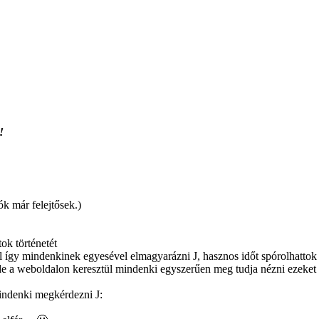
!
k már felejtősek.)
ok történetét
ell így mindenkinek egyesével elmagyarázni J, hasznos időt spórolhattok
 a weboldalon keresztül mindenki egyszerűen meg tudja nézni ezeket a 
mindenki megkérdezni J: