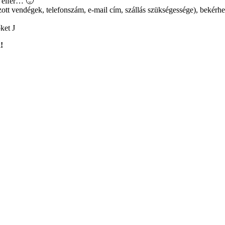
 elfér… 🙂
ott vendégek, telefonszám, e-mail cím, szállás szükségessége), bekérhet
ket J
!