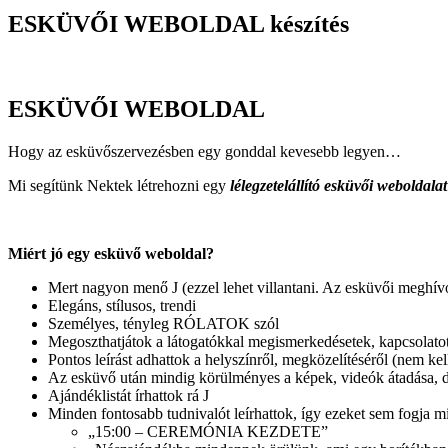
ESKÜVŐI WEBOLDAL készítés
ESKÜVŐI WEBOLDAL
Hogy az esküvőszervezésben egy gonddal kevesebb legyen…
Mi segítünk Nektek létrehozni egy
lélegzetelállító esküvői weboldalat
Miért jó egy esküvő weboldal?
Mert nagyon menő J (ezzel lehet villantani. Az esküvői meghívó
Elegáns, stílusos, trendi
Személyes, tényleg RÓLATOK szól
Megoszthatjátok a látogatókkal megismerkedésetek, kapcsolatot
Pontos leírást adhattok a helyszínről, megközelítéséről (nem k
Az esküvő után mindig körülményes a képek, videók átadása, de
Ajándéklistát írhattok rá J
Minden fontosabb tudnivalót leírhattok, így ezeket sem fogja 
„15:00 – CEREMÓNIA KEZDETE”