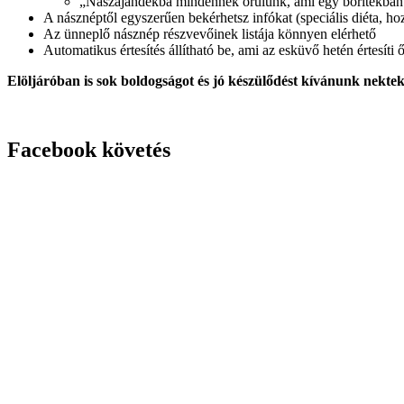
„Nászajándékba mindennek örülünk, ami egy borítékban
A násznéptől egyszerűen bekérhetsz infókat (speciális diéta, hoz
Az ünneplő násznép részvevőinek listája könnyen elérhető
Automatikus értesítés állítható be, ami az esküvő hetén értesíti ő
Elöljáróban is sok boldogságot és jó készülődést kívánunk nektek
Facebook követés