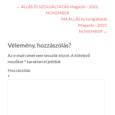
Bejegyzés
←
ÁLLÁS ÉS SZOLGÁLTATÁS Magazin – 2022.
NOVEMBER
navigáció
M4 ÁLLÁS és Szolgáltatás
Magazin – 2022.
NOVEMBER
→
Vélemény, hozzászólás?
Az e-mail címet nem tesszük közzé.
A kötelező
mezőket
*
karakterrel jelöltük
Hozzászólás
*