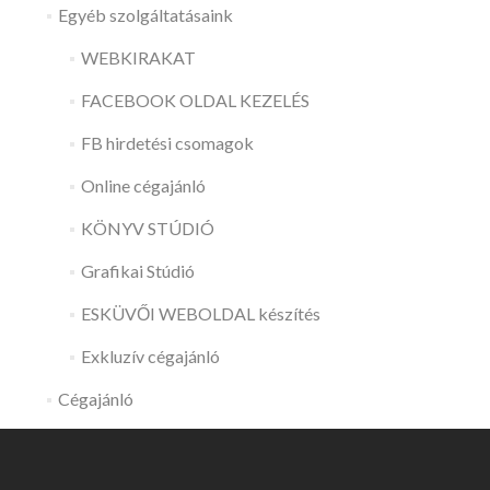
Egyéb szolgáltatásaink
WEBKIRAKAT
FACEBOOK OLDAL KEZELÉS
FB hirdetési csomagok
Online cégajánló
KÖNYV STÚDIÓ
Grafikai Stúdió
ESKÜVŐI WEBOLDAL készítés
Exkluzív cégajánló
Cégajánló