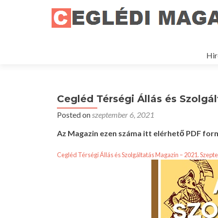
Ski
to
Hir
con
Cegléd Térségi Állás és Szolgá
Posted on
szeptember 6, 2021
Az Magazin ezen száma itt elérhető PDF fo
Cegléd Térségi Állás és Szolgáltatás Magazin – 2021. Szep