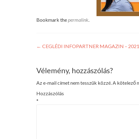
Bookmark the
permalink
.
Bejegyzés
←
CEGLÉDI INFOPARTNER MAGAZIN – 2021
navigáció
Vélemény, hozzászólás?
Az e-mail címet nem tesszük közzé.
A kötelező
Hozzászólás
*