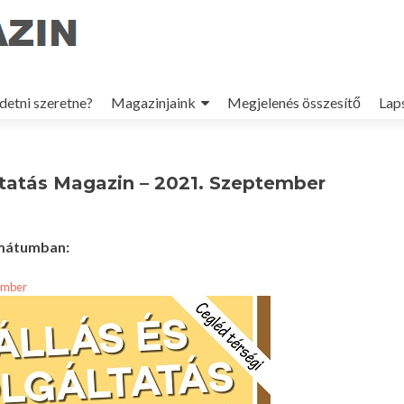
p
detni szeretne?
Magazinjaink
Megjelenés összesítő
Lap
tent
ltatás Magazin – 2021. Szeptember
rmátumban:
tember