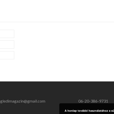
egledimagazin@gmail.com
06-20-386-9731
A honlap további használatához a süt