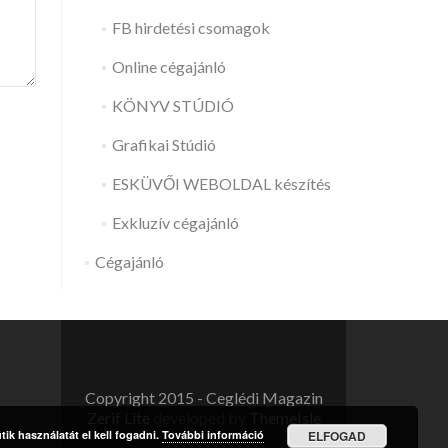
FB hirdetési csomagok
Online cégajánló
KÖNYV STÚDIÓ
Grafikai Stúdió
ESKÜVŐI WEBOLDAL készítés
Exkluzív cégajánló
Cégajánló
Copyright 2015 - Ceglédi Magazin
Zerif Lite
developed by
ThemeIsle
ik használatát el kell fogadni.
További információ
ELFOGAD