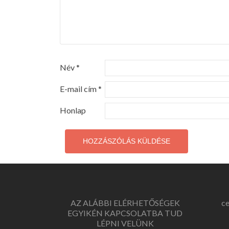
Név
*
E-mail cím
*
Honlap
AZ ALÁBBI ELÉRHETŐSÉGEK
c
EGYIKÉN KAPCSOLATBA TUD
LÉPNI VELÜNK