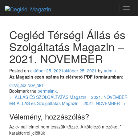
Toggl
naviga
Cegléd Térségi Állás és
Szolgáltatás Magazin –
2021. NOVEMBER
Posted on
október 25, 2021
október 25, 2021
by
admin
Az Magazin ezen száma itt elérhető PDF formátumban:
CTAM_2021NOV_NET
Bookmark the
permalink
.
Bejegyzés
←
ÁLLÁS ÉS SZOLGÁLTATÁS Magazin – 2021. NOVEMBER
M4 ÁLLÁS és Szolgáltatás Magazin – 2021. NOVEMBER
→
navigáció
Vélemény, hozzászólás?
Az e-mail címet nem tesszük közzé.
A kötelező mezőket
*
karakterrel jelöltük