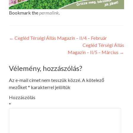
Bookmark the
permalink
.
Bejegyzés
←
Cegléd Térségi Állás Magazin – II/4 – Február
Cegléd Térségi Állás
navigáció
Magazin – II/5 – Március
→
Vélemény, hozzászólás?
Az e-mail címet nem tesszük közzé.
A kötelező
mezőket
*
karakterrel jelöltük
Hozzászólás
*