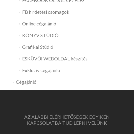
FACEBOOK OLDAL KEZELÉS
FB hirdetési csomagok
Online cégajánló
KÖNYV STÚDIÓ
Grafikai Stúdió
ESKÜVŐI WEBOLDAL készítés
Exkluzív cégajánló
Cégajánló
AZ ALÁBBI ELÉRHETŐSÉGEK EGYIKÉN
KAPCSOLATBA TUD LÉPNI VELÜNK