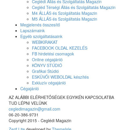
Ceglédi Állás és Szolgáltatás Magazin
Cegléd Térségi Állás és Szolgáltatás Magazin
M4 ÁLLÁS és Szolgáltatás Magazin
M5 ÁLLÁS és Szolgáltatás Magazin
Megjelenés összesítő
Lapszámaink
Egyéb szolgáltatásaink
WEBKIRAKAT
FACEBOOK OLDAL KEZELÉS
FB hirdetési csomagok
Online cégajánló
KÖNYV STÚDIÓ
Grafikai Stúdió
ESKÜVŐI WEBOLDAL készítés
Exkluzív cégajánló
Cégajánló
AZ ALÁBBI ELÉRHETŐSÉGEK EGYIKÉN KAPCSOLATBA
TUD LÉPNI VELÜNK
cegledimagazin@gmail.com
06-20-386-9731
Copyright 2015 - Ceglédi Magazin
Zerif Lite
developed by
ThemeIsle