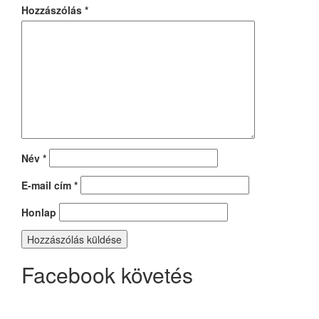
Hozzászólás
*
Név
*
E-mail cím
*
Honlap
Facebook követés