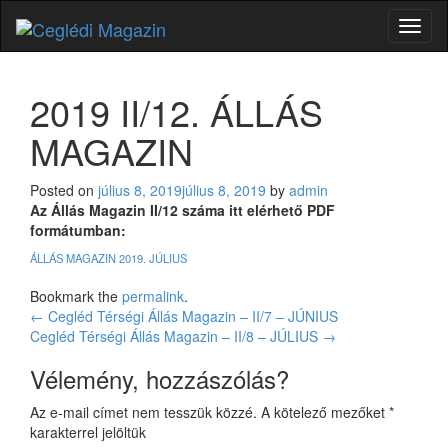
Toggl
naviga
2019 II/12. ÁLLÁS
MAGAZIN
Posted on
július 8, 2019
július 8, 2019
by
admin
Az Állás Magazin II/12 száma itt elérhető PDF
formátumban:
ÁLLÁS MAGAZIN 2019. JÚLIUS
Bookmark the
permalink
.
Bejegyzés
←
Cegléd Térségi Állás Magazin – II/7 – JÚNIUS
Cegléd Térségi Állás Magazin – II/8 – JÚLIUS
→
navigáció
Vélemény, hozzászólás?
Az e-mail címet nem tesszük közzé.
A kötelező mezőket
*
karakterrel jelöltük