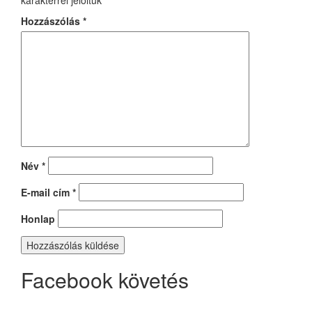
karakterrel jelöltük
Hozzászólás
*
Név
*
E-mail cím
*
Honlap
Facebook követés