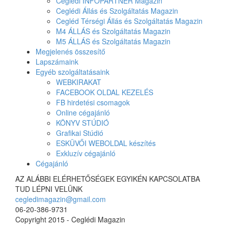
Ceglédi INFOPARTNER Magazin
Ceglédi Állás és Szolgáltatás Magazin
Cegléd Térségi Állás és Szolgáltatás Magazin
M4 ÁLLÁS és Szolgáltatás Magazin
M5 ÁLLÁS és Szolgáltatás Magazin
Megjelenés összesítő
Lapszámaink
Egyéb szolgáltatásaink
WEBKIRAKAT
FACEBOOK OLDAL KEZELÉS
FB hirdetési csomagok
Online cégajánló
KÖNYV STÚDIÓ
Grafikai Stúdió
ESKÜVŐI WEBOLDAL készítés
Exkluzív cégajánló
Cégajánló
AZ ALÁBBI ELÉRHETŐSÉGEK EGYIKÉN KAPCSOLATBA
TUD LÉPNI VELÜNK
cegledimagazin@gmail.com
06-20-386-9731
Copyright 2015 - Ceglédi Magazin