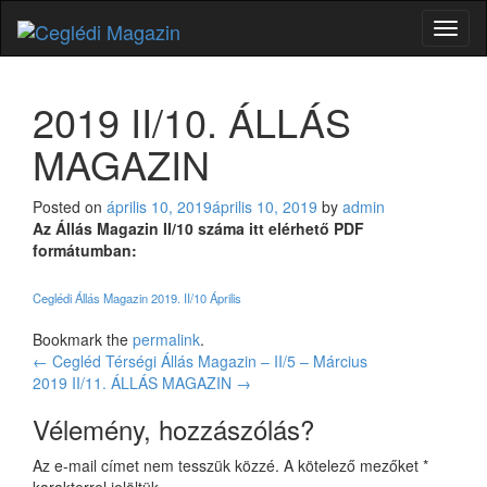
Toggl
naviga
2019 II/10. ÁLLÁS
MAGAZIN
Posted on
április 10, 2019
április 10, 2019
by
admin
Az Állás Magazin II/10 száma itt elérhető PDF
formátumban:
Ceglédi Állás Magazin 2019. II/10 Április
Bookmark the
permalink
.
Bejegyzés
←
Cegléd Térségi Állás Magazin – II/5 – Március
2019 II/11. ÁLLÁS MAGAZIN
→
navigáció
Vélemény, hozzászólás?
Az e-mail címet nem tesszük közzé.
A kötelező mezőket
*