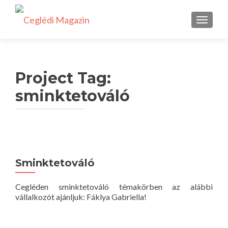
TOGGLE
Project Tag:
sminktetováló
Sminktetováló
Cegléden sminktetováló témakörben az alábbi
vállalkozót ajánljuk: Fáklya Gabriella!