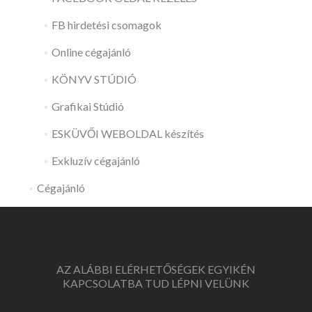
FB hirdetési csomagok
Online cégajánló
KÖNYV STÚDIÓ
Grafikai Stúdió
ESKÜVŐI WEBOLDAL készítés
Exkluzív cégajánló
Cégajánló
AZ ALÁBBI ELÉRHETŐSÉGEK EGYIKÉN
KAPCSOLATBA TUD LÉPNI VELÜNK