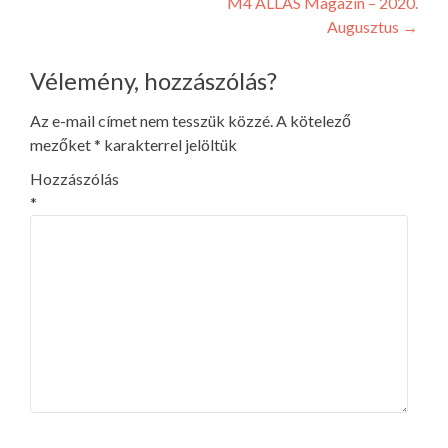
M4 ÁLLÁS Magazin – 2020.
navigáció
Augusztus
→
Vélemény, hozzászólás?
Az e-mail címet nem tesszük közzé.
A kötelező
mezőket
*
karakterrel jelöltük
Hozzászólás
*